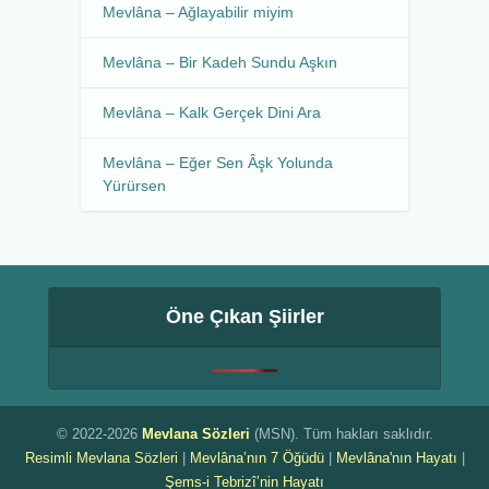
Mevlâna – Ağlayabilir miyim
Mevlâna – Bir Kadeh Sundu Aşkın
Mevlâna – Kalk Gerçek Dini Ara
Mevlâna – Eğer Sen Âşk Yolunda
Yürürsen
Öne Çıkan Şiirler
© 2022-2026
Mevlana Sözleri
(MSN). Tüm hakları saklıdır.
Resimli Mevlana Sözleri
|
Mevlâna’nın 7 Öğüdü
|
Mevlâna'nın Hayatı
|
Şems-i Tebrizî’nin Hayatı