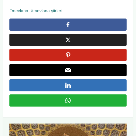
mevlana
mevlana şiirleri