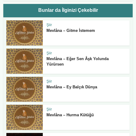
Bunlar da İlginizi Çekebilir
Şiir
Mevlâna – Gitme İstemem
Şiir
Mevlâna – Eğer Sen Âşk Yolunda
Yürürsen
Şiir
Mevlâna – Ey Balçık Dünya
Şiir
Mevlâna – Hurma Kütüğü