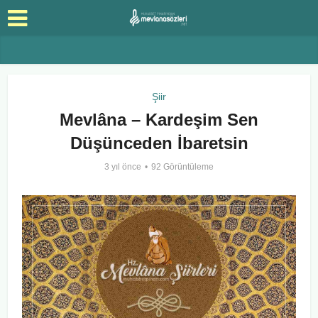
Şiir
Mevlâna – Kardeşim Sen
Düşünceden İbaretsin
3 yıl önce
92 Görüntüleme